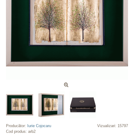
Producător:
Iurie Cojocaru
Vizualizari: 15797
Cod produs:
arb2