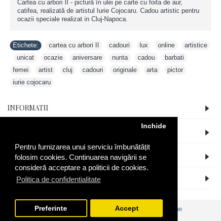
Cartea cu arbori II
- pictură în ulei pe carte cu foita de aur,
catifea, realizată de artistul Iurie Cojocaru. Cadou artistic pentru
ocazii speciale realizat in Cluj-Napoca.
Etichete:
cartea cu arbori II
,
cadouri
,
lux
,
online
,
artistice
,
unicat
,
ocazie
,
aniversare
,
nunta
,
cadou
,
barbati
,
femei
,
artist
,
cluj
,
cadouri
,
originale
,
arta
,
pictor
,
iurie cojocaru
INFORMATII
Inchide
CONT
Pentru furnizarea unui serviciu îmbunătățit
RECENT ADAUGATE
folosim cookies. Continuarea navigării se
consideră acceptare a politicii de cookies.
SUNTEM SI PE FACEBOOK
Politica de confidentialitate
Preferinte
Accept
Copyright © 2015 |
ANPC
|
Creare Magazin Online