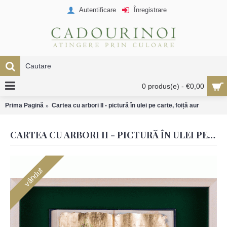
Autentificare
Înregistrare
0 produs(e) - €0,00
Prima Pagină
Cartea cu arbori II - pictură în ulei pe carte, foiță aur
CARTEA CU ARBORI II - PICTURĂ ÎN ULEI PE CARTE, FOIȚĂ AUR
vândut