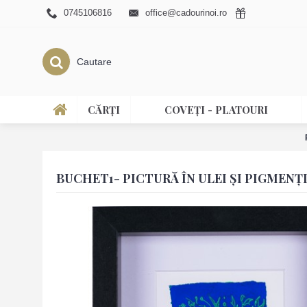
0745106816
office@cadourinoi.ro
CĂRȚI
COVEȚI - PLATOURI
BUCHET1- PICTURĂ ÎN ULEI ȘI PIGMENȚ