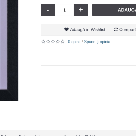
-
+
ADAUGĂ
Adaugă in Wishlist
Compară
0 opinii
Spune-ţi opinia
/