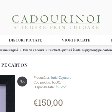
DISCURI PICTATE
VIORI PICTATE
Prima Pagină
Idei de cadouri
Buchet1- pictură în ulei și pigmenți pe carton
I PE CARTON
Producător:
Iurie Cojocaru
Nou
Cod produs:
buc01
Disponibilitate:
În Stoc
€150,00