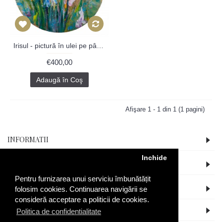
Irisul - pictură în ulei pe pânză
€400,00
Adaugă în Coş
Afişare 1 - 1 din 1 (1 pagini)
INFORMATII
Inchide
CONT
Pentru furnizarea unui serviciu îmbunătățit
RECENT ADAUGATE
folosim cookies. Continuarea navigării se
consideră acceptare a politicii de cookies.
SUNTEM SI PE FACEBOOK
Politica de confidentialitate