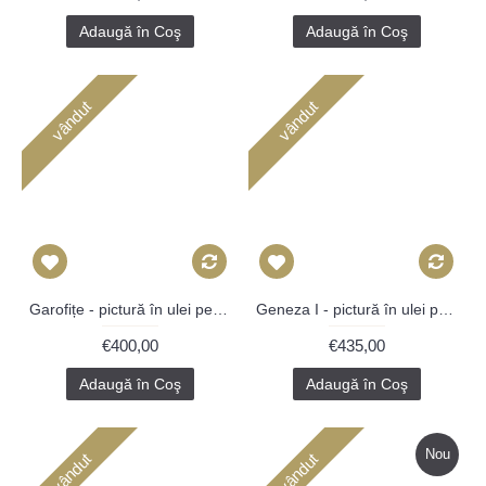
Adaugă în Coş
Adaugă în Coş
vândut
vândut
Garofițe - pictură în ulei pe vinil
Geneza I - pictură în ulei pe carte
€400,00
€435,00
Adaugă în Coş
Adaugă în Coş
Nou
vândut
vândut