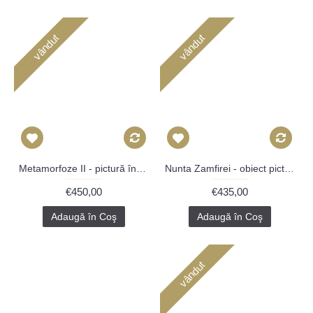
vândut
vândut
Metamorfoze II - pictură în ulei pe carte
Nunta Zamfirei - obiect pictat în ramă, autor Iurie Cojocaru
€450,00
€435,00
Adaugă în Coş
Adaugă în Coş
vândut