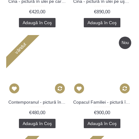
Cina - pictură în ulei pe carte, foița aur
Cina - pictură în ulei pe uşa de stejar
€420,00
€890,00
Adaugă în Coş
Adaugă în Coş
Nou
vândut
Contemporanul - pictură în ulei pe lemn
Copacul Familiei - pictură în ulei și pigmenți pe carton
€480,00
€900,00
Adaugă în Coş
Adaugă în Coş