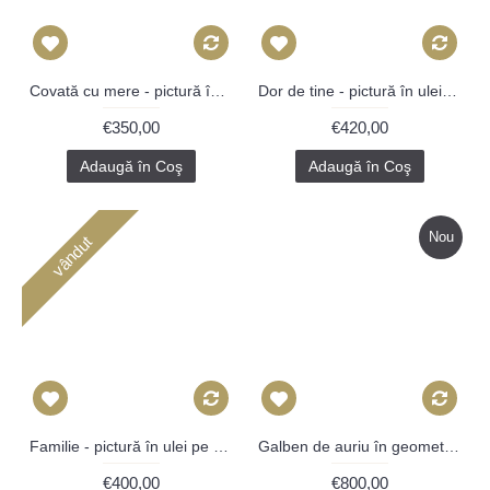
Covată cu mere - pictură în ulei pe covată
Dor de tine - pictură în ulei pe carte
€350,00
€420,00
Adaugă în Coş
Adaugă în Coş
Nou
vândut
Familie - pictură în ulei pe vinil
Galben de auriu în geometrie - pictură în ulei și pigmenți pe carton
€400,00
€800,00