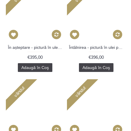
Ȋn așteptare - pictură în ulei pe vinil
Întâlnirea - pictură în ulei pe carte
€395,00
€396,00
Adaugă în Coş
Adaugă în Coş
vândut
vândut